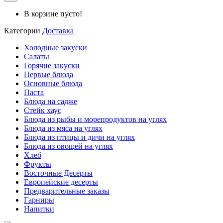
В корзине пусто!
Категории
Доставка
Холодные закуски
Салаты
Горячие закуски
Первые блюда
Основные блюда
Паста
Блюда на садже
Стейк хаус
Блюда из рыбы и морепродуктов на углях
Блюда из мяса на углях
Блюда из птицы и дичи на углях
Блюда из овощей на углях
Хлеб
Фрукты
Восточные Десерты
Европейские десерты
Предварительные заказы
Гарниры
Напитки