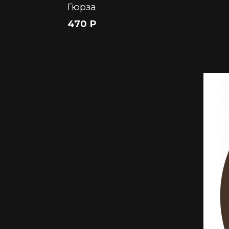
Гюрза
470 Р