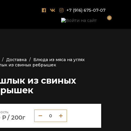
ы
+7 (916) 675-07-07
0
Доставка
Блюда из мяса на углях
ык из свиных ребрышек
шлык из свиных
брышек
ость:
0
 Р
/ 200г