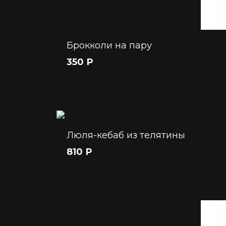
Брокколи на пару
350 Р
Люля-кебаб из телятины
810 Р