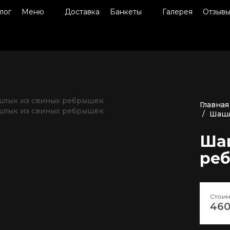
лог
Меню
Доставка
Банкеты
Галерея
Отзыв
Главная
Шашл
Ша
ре
Стоим
460