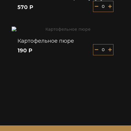
0
570 Р
Картофельное пюре
0
190 Р