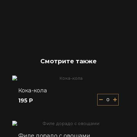
Смотрите также
Кока-кола
0
195 Р
Филе дорадо с овощами