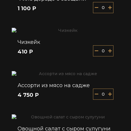
0
1 100 Р
Чизкейк
0
410 Р
Ассорти из мясо на садже
0
4 750 Р
Овощной салат с сыром сулугуни