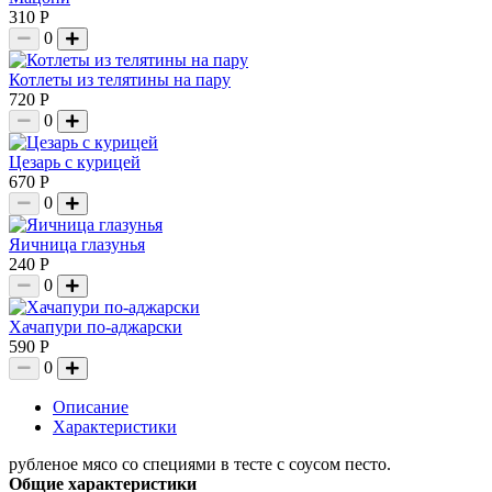
310 Р
0
Котлеты из телятины на пару
720 Р
0
Цезарь с курицей
670 Р
0
Яичница глазунья
240 Р
0
Хачапури по-аджарски
590 Р
0
Описание
Характеристики
рубленое мясо со специями в тесте с соусом песто.
Общие характеристики