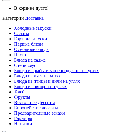
В корзине пусто!
Категории
Доставка
Холодные закуски
Салаты
Горячие закуски
Первые блюда
Основные блюда
Паста
Блюда на садже
Стейк хаус
Блюда из рыбы и морепродуктов на углях
Блюда из мяса на углях
Блюда из птицы и дичи на углях
Блюда из овощей на углях
Хлеб
Фрукты
Восточные Десерты
Европейские десерты
Предварительные заказы
Гарниры
Напитки