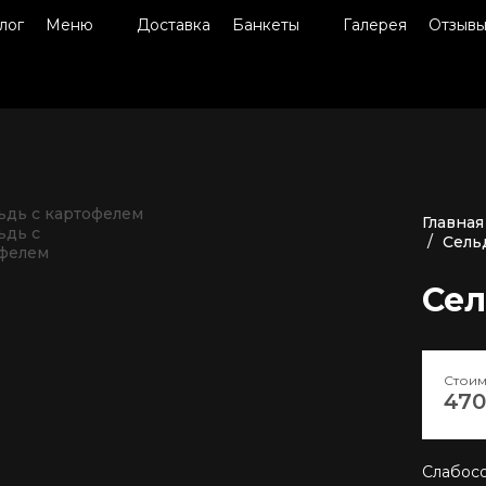
лог
Меню
Доставка
Банкеты
Галерея
Отзыв
Главная
Сель
Сел
Стоим
470
Слабосо