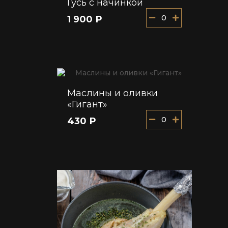
Гусь с начинкой
0
1 900 Р
Маслины и оливки
«Гигант»
0
430 Р