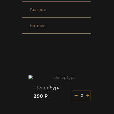
Гарниры
Напитки
Шекербура
0
290 Р