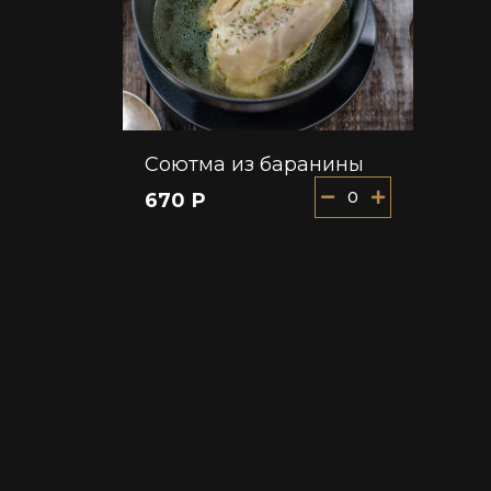
Соютма из баранины
0
670 Р