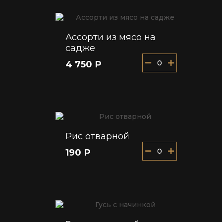
Ассорти из мясо на
садже
0
4 750 Р
Рис отварной
0
190 Р