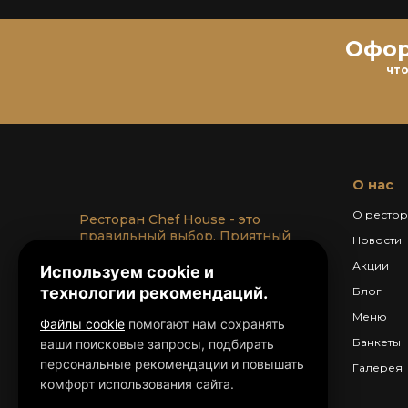
Офор
что
О нас
О ресто
Ресторан Chef House - это
правильный выбор. Приятный
Новости
интерьер, праздничная атмосфера,
Акции
великолепная кухня и отменный
Используем cookie и
сервис - всё к Вашим услугам!
технологии рекомендаций.
Блог
Меню
Файлы cookie
помогают нам сохранять
Банкеты
ваши поисковые запросы, подбирать
персональные рекомендации и повышать
Галерея
комфорт использования сайта.