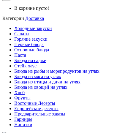
В корзине пусто!
Категории
Доставка
Холодные закуски
Салаты
Горячие закуски
Первые блюда
Основные блюда
Паста
Блюда на садже
Стейк хаус
Блюда из рыбы и морепродуктов на углях
Блюда из мяса на углях
Блюда из птицы и дичи на углях
Блюда из овощей на углях
Хлеб
Фрукты
Восточные Десерты
Европейские десерты
Предварительные заказы
Гарниры
Напитки