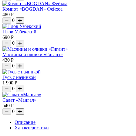
Компот «BOGDAN» Фейхоа
480 Р
0
Плов Узбекский
690 Р
0
Маслины и оливки «Гигант»
430 Р
0
Гусь с начинкой
1 900 Р
0
Салат «Мангал»
540 Р
0
Описание
Характеристики