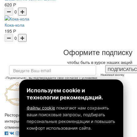
620 Р
0
Кока-кола
195 Р
0
Оформите подписку
чтобы быть в курсе наших акций
ПОДПИСАТЬС
Нажимая кнопку
«Подписаться», вы подтверждаете свое согласие с условиями
политики
конфиденциальности
Используем cookie и
технологии рекомендаций.
Файлы cookie
помогают нам сохранять
Ресторан Chef House - это правильный выбор. Приятный
ваши поисковые запросы, подбирать
интерьер, праздничная атмосфера, великолепная кухня и
персональные рекомендации и повышать
отменный сервис - всё к Вашим услугам!
комфорт использования сайта.