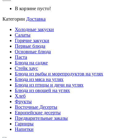
В корзине пусто!
Категории
Доставка
Холодные закуски
Салаты
Горячие закуски
Первые блюда
Основные блюда
Паста
Блюда на садже
Стейк хаус
Блюда из рыбы и морепродуктов на углях
Блюда из мяса на углях
Блюда из птицы и дичи на углях
Блюда из овощей на углях
Хлеб
Фрукты
Восточные Десерты
Европейские десерты
Предварительные заказы
Гарниры
Напитки